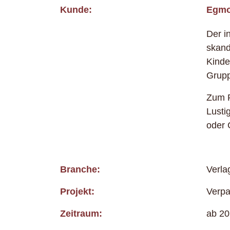
Kunde:
Egmo
Der i
skand
Kinde
Grupp
Zum P
Lusti
oder 
Branche:
Verl
Projekt:
Verpa
Zeitraum:
ab 2