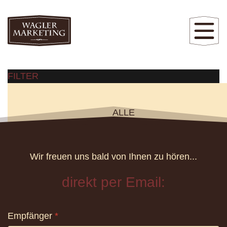
FILTER
ALLE
WEB
REKLAME
Wir freuen uns bald von Ihnen zu hören...
DESIGN
AUDIO/VIDEO
AGENTUR
direkt per Email:
EVENT
STRATEGIE
Empfänger
*