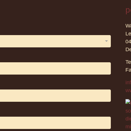
p
Wa
Le
0
De
Te
Fa
in
ww