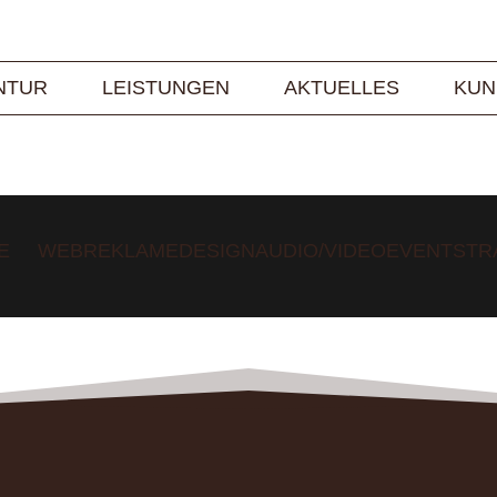
NTUR
LEISTUNGEN
AKTUELLES
KUN
E
WEB
REKLAME
DESIGN
AUDIO/VIDEO
EVENT
STR